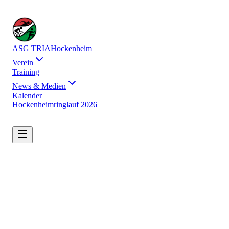
ASG TRIA
Hockenheim
Verein
Training
News & Medien
Kalender
Hockenheimringlauf 2026
pool
directions_bike
directions_run