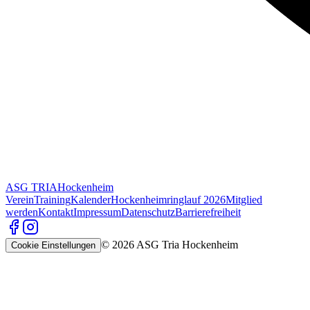
ASG TRIA
Hockenheim
Verein
Training
Kalender
Hockenheimringlauf 2026
Mitglied
werden
Kontakt
Impressum
Datenschutz
Barrierefreiheit
©
2026
ASG Tria Hockenheim
Cookie Einstellungen
Cookie Einstellungen