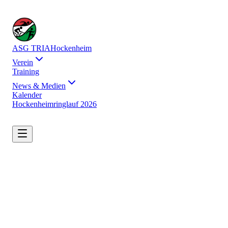
ASG TRIA
Hockenheim
Verein
Training
News & Medien
Kalender
Hockenheimringlauf 2026
pool
directions_bike
directions_run